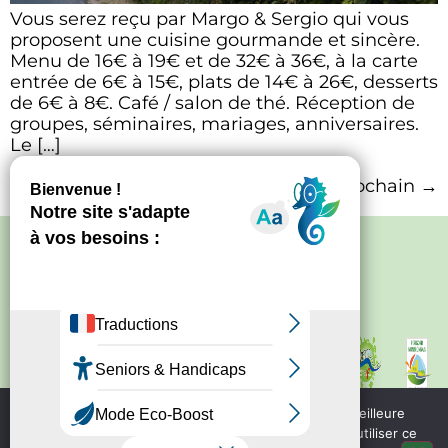
Vous serez reçu par Margo & Sergio qui vous
proposent une cuisine gourmande et sincère.
Menu de 16€ à 19€ et de 32€ à 36€, à la carte
entrée de 6€ à 15€, plats de 14€ à 26€, desserts
de 6€ à 8€. Café / salon de thé. Réception de
groupes, séminaires, mariages, anniversaires.
Le […]
Prochain
→
Politique de confidentialité
–
Mentions
légales
Site créé par
Bureau d'information
touristique de Nontron
IRCF
Nous utilisons des cookies pour vous garantir la meilleure
Bureau d'information
expérience sur notre site web. Si vous continuez à utiliser ce
touristique de Piegut - Pluviers