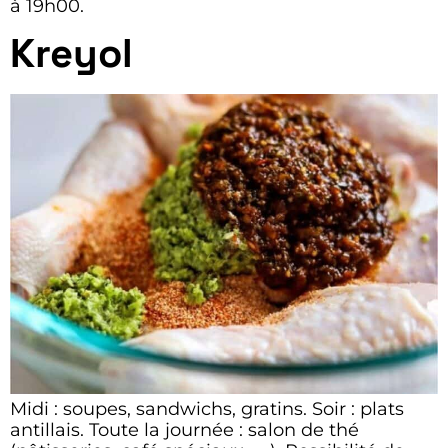
à 19h00.
Kreyol
Midi : soupes, sandwichs, gratins. Soir : plats
antillais. Toute la journée : salon de thé