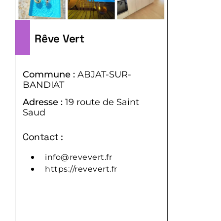
Rêve Vert
Commune :
ABJAT-SUR-
BANDIAT
Adresse :
19 route de Saint
Saud
Code Postal :
24300
Contact :
info@revevert.fr
https://revevert.fr