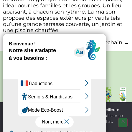
idéal pour les familles et les groupes. Un lieu
apaisant, à chacun son rythme. La maison
propose des espaces extérieurs privatifs tels
qu’une grande terrasse couverte, un jardin et
une piscine chauffée.
Prochain
→
Politique de confidentialité
–
Mentions
légales
Site créé par
Bureau d'information
touristique de Nontron
IRCF
Nous utilisons des cookies pour vous garantir la meilleure
Bureau d'information
expérience sur notre site web. Si vous continuez à utiliser ce
touristique de Piegut - Pluviers
site, nous supposerons que vous en êtes satisfait.
OK
Bureau d'information